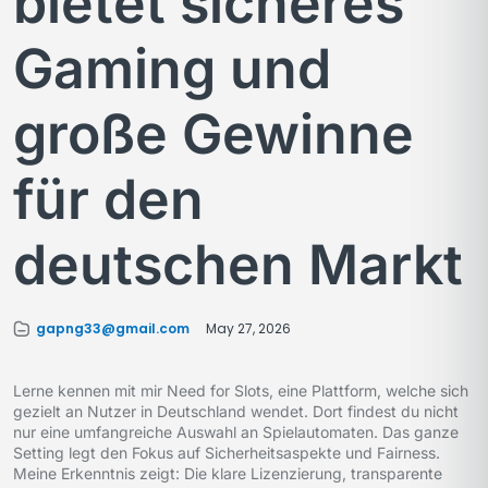
bietet sicheres
Gaming und
große Gewinne
für den
deutschen Markt
gapng33@gmail.com
May 27, 2026
Lerne kennen mit mir Need for Slots, eine Plattform, welche sich
gezielt an Nutzer in Deutschland wendet. Dort findest du nicht
nur eine umfangreiche Auswahl an Spielautomaten. Das ganze
Setting legt den Fokus auf Sicherheitsaspekte und Fairness.
Meine Erkenntnis zeigt: Die klare Lizenzierung, transparente