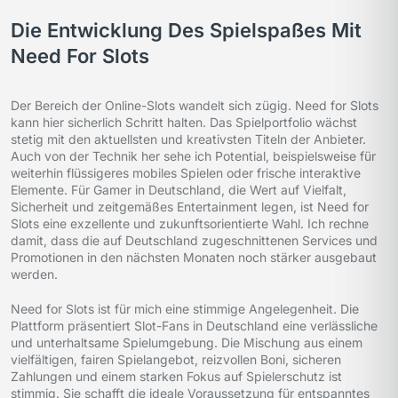
Die Entwicklung Des Spielspaßes Mit
Need For Slots
Der Bereich der Online-Slots wandelt sich zügig. Need for Slots
kann hier sicherlich Schritt halten. Das Spielportfolio wächst
stetig mit den aktuellsten und kreativsten Titeln der Anbieter.
Auch von der Technik her sehe ich Potential, beispielsweise für
weiterhin flüssigeres mobiles Spielen oder frische interaktive
Elemente. Für Gamer in Deutschland, die Wert auf Vielfalt,
Sicherheit und zeitgemäßes Entertainment legen, ist Need for
Slots eine exzellente und zukunftsorientierte Wahl. Ich rechne
damit, dass die auf Deutschland zugeschnittenen Services und
Promotionen in den nächsten Monaten noch stärker ausgebaut
werden.
Need for Slots ist für mich eine stimmige Angelegenheit. Die
Plattform präsentiert Slot-Fans in Deutschland eine verlässliche
und unterhaltsame Spielumgebung. Die Mischung aus einem
vielfältigen, fairen Spielangebot, reizvollen Boni, sicheren
Zahlungen und einem starken Fokus auf Spielerschutz ist
stimmig. Sie schafft die ideale Voraussetzung für entspanntes