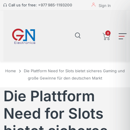
Call us for free:
+977 985-1193200
Sign In
0
Home
Die Plattform Need for Slots bietet sicheres Gaming und
große Gewinne für den deutschen Markt
Die Plattform
Need for Slots