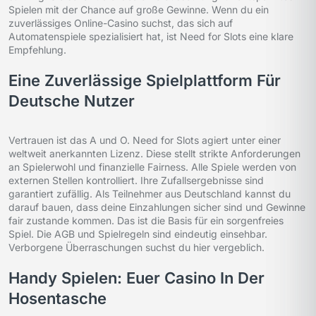
Spielen mit der Chance auf große Gewinne. Wenn du ein
zuverlässiges Online-Casino suchst, das sich auf
Automatenspiele spezialisiert hat, ist Need for Slots eine klare
Empfehlung.
Eine Zuverlässige Spielplattform Für
Deutsche Nutzer
Vertrauen ist das A und O. Need for Slots agiert unter einer
weltweit anerkannten Lizenz. Diese stellt strikte Anforderungen
an Spielerwohl und finanzielle Fairness. Alle Spiele werden von
externen Stellen kontrolliert. Ihre Zufallsergebnisse sind
garantiert zufällig. Als Teilnehmer aus Deutschland kannst du
darauf bauen, dass deine Einzahlungen sicher sind und Gewinne
fair zustande kommen. Das ist die Basis für ein sorgenfreies
Spiel. Die AGB und Spielregeln sind eindeutig einsehbar.
Verborgene Überraschungen suchst du hier vergeblich.
Handy Spielen: Euer Casino In Der
Hosentasche