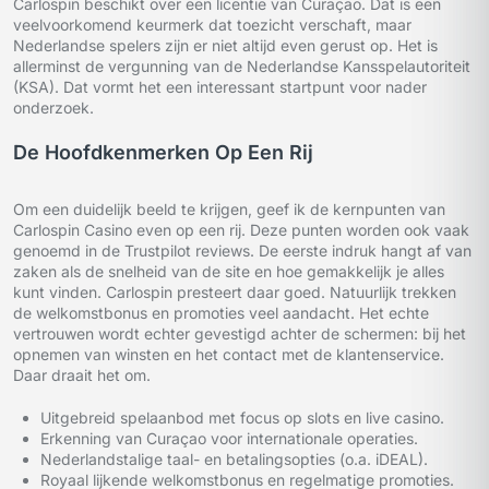
Carlospin beschikt over een licentie van Curaçao. Dat is een
veelvoorkomend keurmerk dat toezicht verschaft, maar
Nederlandse spelers zijn er niet altijd even gerust op. Het is
allerminst de vergunning van de Nederlandse Kansspelautoriteit
(KSA). Dat vormt het een interessant startpunt voor nader
onderzoek.
De Hoofdkenmerken Op Een Rij
Om een duidelijk beeld te krijgen, geef ik de kernpunten van
Carlospin Casino even op een rij. Deze punten worden ook vaak
genoemd in de Trustpilot reviews. De eerste indruk hangt af van
zaken als de snelheid van de site en hoe gemakkelijk je alles
kunt vinden. Carlospin presteert daar goed. Natuurlijk trekken
de welkomstbonus en promoties veel aandacht. Het echte
vertrouwen wordt echter gevestigd achter de schermen: bij het
opnemen van winsten en het contact met de klantenservice.
Daar draait het om.
Uitgebreid spelaanbod met focus op slots en live casino.
Erkenning van Curaçao voor internationale operaties.
Nederlandstalige taal- en betalingsopties (o.a. iDEAL).
Royaal lijkende welkomstbonus en regelmatige promoties.