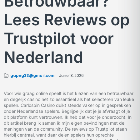
Betrouwbaar?
Lees Reviews op
Trustpilot voor
Nederland
gapng33@gmail.com
June 13, 2026
Voor wie graag online speelt is het kiezen van een betrouwbaar
en degelijk casino net zo essentieel als het selecteren van leuke
spellen. Carlospin Casino duikt steeds vaker op in gesprekken
onder Nederlandse spelers. Begrijpelijk dat je je afvraagt of je
dit platform kunt vertrouwen. Ik heb dat voor je onderzocht. In
dit artikel breng ik samen ik mijn eigen bevindingen met de
meningen van de community. De reviews op Trustpilot staan
hierbij centraal, want daar delen spelers hun oprechte