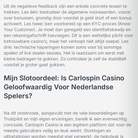
Uit de negatieve feedback zijn een enkele concrete lessen te
trekken. Les één: bestudeer de algemene voorwaarden, vooral
over bonussen, grondig door voordat je geld stort of een bonus
activeert. Les twee: ben voorbereid op een KYC-proces (Know
Your Customer). Je moet dan geregeld een identiteitsbewijs en
een rekeningafschrift toevoegen. Dit is een wettelijke plicht voor
betrouwbare casino’s, maar het verloopt niet altijd soepel. Les
drie: technische haperingen komen soms voor bij sommige
spellen of live dealer-sessies. Het is raadzaam om eerst met
kleine bedragen te gokken. Zo controleer je zelf de stabiliteit
voordat je groter gaat gokken.
Mijn Slotoordeel: Is Carlospin Casino
Geloofwaardig Voor Nederlandse
Spelers?
Na dit onderzoek, aangevuld met de vele beoordelingen op
Trustpilot en mijn eigen ervaringen, bereik ik een evenwichtig
conclusie. Carlospin Casino is een legitiem platform dat voor de
meeste gebruikers veilig en leuk werkt. Stortingen en
uitbetalingen worden meestal snel verwerkt, de helpdesk is