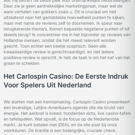
wat mij betreft de beste plek voor onafhankelijke beoordelingen.
Daar zie je geen aantrekkelijke marketingpraat, maar wel de
ware verhalen van gokkers zoals u. Dit is cruciaal om niet
uitsluitend naar het gemiddelde hoeveelheid punten te kijken,
maar met name de reviews zelf te doornemen. Ik speur naar
terugkerende thema’s. Komen bepaalde negatieve punten of lof
steeds terug? Ik concentreer me in het bijzonder op reviews van
Hollandse mensen, omdat die het meest relevant worden
geacht. Toon echter een beetje sceptisch. Geen alle
kwaadaardige review is gerechtvaardigd, en niet iedere
positieve review is oprecht. Ik heb de taak is om het kaf van het
graan te scheiden.
Het Carlospin Casino: De Eerste Indruk
Voor Spelers Uit Nederland
We starten met een kennismaking. Carlospin Casino presenteert
een levendige, Latijns-Amerikaans ogende site die bruist van
energie. Het aanbod is breed: honderden slots, live casino-tafels
en tafelspellen. Wat opvalt, is de focus op de Nederlandse
markt. Je kunt betalen met iDEAL en de site past bij onze
voorkeuren. De licentie is een belangrijke, cruciale check.