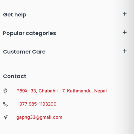
Get help
Popular categories
Customer Care
Contact
P89X+33, Chabahil - 7, Kathmandu, Nepal
+977 985-1193200
gapng33@gmail.com