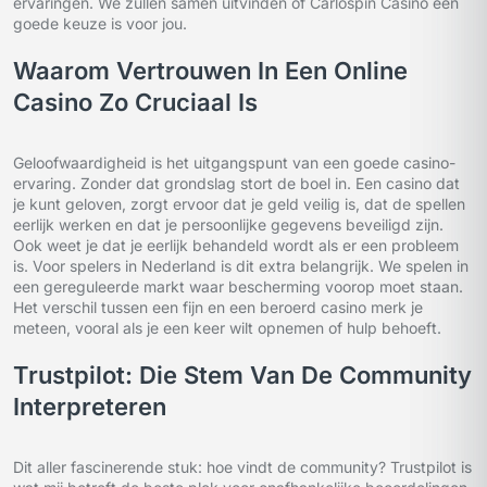
ervaringen. We zullen samen uitvinden of Carlospin Casino een
goede keuze is voor jou.
Waarom Vertrouwen In Een Online
Casino Zo Cruciaal Is
Geloofwaardigheid is het uitgangspunt van een goede casino-
ervaring. Zonder dat grondslag stort de boel in. Een casino dat
je kunt geloven, zorgt ervoor dat je geld veilig is, dat de spellen
eerlijk werken en dat je persoonlijke gegevens beveiligd zijn.
Ook weet je dat je eerlijk behandeld wordt als er een probleem
is. Voor spelers in Nederland is dit extra belangrijk. We spelen in
een gereguleerde markt waar bescherming voorop moet staan.
Het verschil tussen een fijn en een beroerd casino merk je
meteen, vooral als je een keer wilt opnemen of hulp behoeft.
Trustpilot: Die Stem Van De Community
Interpreteren
Dit aller fascinerende stuk: hoe vindt de community? Trustpilot is