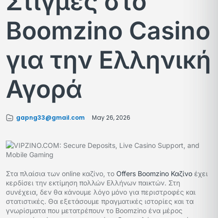
Στιγμές στο
Boomzino Casino
για την Ελληνική
Αγορά
gapng33@gmail.com
May 26, 2026
Στα πλαίσια των online καζίνο, το
Offers Boomzino Καζίνο
έχει
κερδίσει την εκτίμηση πολλών Ελλήνων παικτών. Στη
συνέχεια, δεν θα κάνουμε λόγο μόνο για περιστροφές και
στατιστικές. Θα εξετάσουμε πραγματικές ιστορίες και τα
γνωρίσματα που μετατρέπουν το Boomzino ένα μέρος