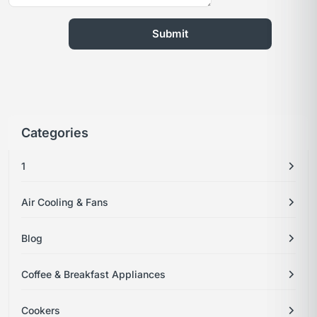
Categories
1
Air Cooling & Fans
Blog
Coffee & Breakfast Appliances
Cookers