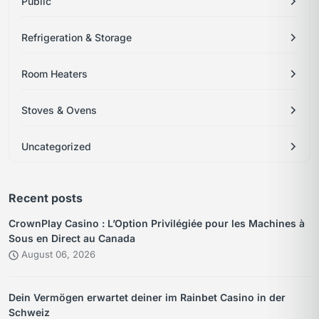
Public
Refrigeration & Storage
Room Heaters
Stoves & Ovens
Uncategorized
Recent posts
CrownPlay Casino : L’Option Privilégiée pour les Machines à
Sous en Direct au Canada
August 06, 2026
Dein Vermögen erwartet deiner im Rainbet Casino in der
Schweiz