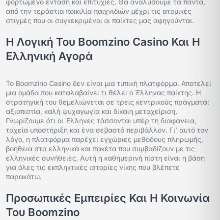
φορτωμένο ένταση και επιτυχίες. Θα αναλύσουμε τα πάντα,
από την τεράστια ποικιλία παιχνιδιών μέχρι τις ατομικές
στιγμές που οι συγκεκριμένοι οι παίκτες μας αφηγούνται.
Η Λογική Του Boomzino Casino Και Η
Ελληνική Αγορά
Το Boomzino Casino δεν είναι μια τυπική πλατφόρμα. Αποτελεί
μια ομάδα που καταλαβαίνει τι θέλει ο Έλληνας παίκτης. Η
στρατηγική του θεμελιώνεται σε τρεις κεντρικούς πράγματα:
αξιοπιστία, καλή ψυχαγωγία και δίκαιη μεταχείριση.
Γνωρίζουμε ότι οι Έλληνες τάσσονται υπέρ τη διαφάνεια,
ταχεία υποστήριξη και ένα σεβαστό περιβάλλον. Γι’ αυτό τον
λόγο, η πλατφόρμα παρέχει εγχώριες μεθόδους πληρωμής,
βοήθεια στα ελληνικά και πακέτα που συμβαδίζουν με τις
ελληνικές συνήθειες. Αυτή η καθημερινή πίστη είναι η βάση
για όλες τις εκπληκτικές ιστορίες νίκης που βλέπετε
παρακάτω.
Προσωπικές Εμπειρίες Και Η Κοινωνία
Του Boomzino