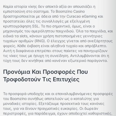
Καμία ιστορία νίκης δεν αποκτά αξία αν απουσιάζει η
εμπιστοσύνη στο σύστημα. Το Boomzino Casino
δραστηριοποιείται με άδεια από την Curacao eGaming και
προστατεύει όλες τις συναλλαγές με εξελιγμένη
κρυπτογράφηση SSL. Το πιο σημαντικό, όμως, είναι ο
μηχανισμός του αμερόληπτου παιχνιδιού. Όλα τα παιχνίδια, και
ειδικά τα slots, κάνουν χρήση πιστοποιημένες γεννήτριες
τυχαίων αριθμών (RNG). Ο έλεγχος γίνεται από ανεξάρτητους
φορείς. Κάθε έκβαση είναι αληθινά τυχαίο και απρόβλεπτο.
Αυτή η διαφάνεια επιτρέπει στους παίκτες να πανηγυρίζουν
τις νίκες τους με ήσυχη τη συνείδηση. Αντιλαμβάνονται ότι η
τύχη τους δεν κινήθηκε από κανέναν εξωτερικό παράγοντα.
Προνόμια Και Προσφορές Που
Τροφοδοτούν Τις Επιτυχίες
Το προσφορά υποδοχής και οι επαναλαμβανόμενες προσφορές
του Boomzino συνήθως αποτελούν ως ο καταλύτης για
μοναδικές ιστορίες. Εξετάζουμε προσεκτικά τους κανόνες
τους, για να δίνουν πραγματικές ευκαιρίες. Οι δωρεάν
περιστροφές, για παράδειγμα, έχουν αποδειχτεί καθοριστικές.