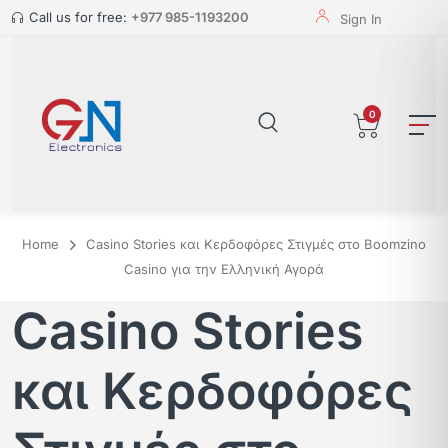
Call us for free:
+977 985-1193200
Sign In
0
Home
Casino Stories και Κερδοφόρες Στιγμές στο Boomzino
Casino για την Ελληνική Αγορά
Casino Stories
και Κερδοφόρες