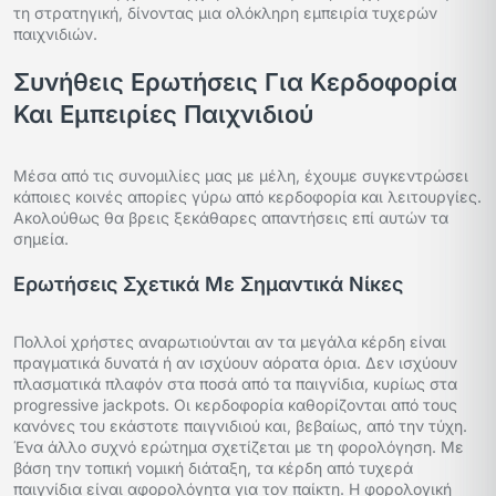
τη στρατηγική, δίνοντας μια ολόκληρη εμπειρία τυχερών
παιχνιδιών.
Συνήθεις Ερωτήσεις Για Κερδοφορία
Και Εμπειρίες Παιχνιδιού
Μέσα από τις συνομιλίες μας με μέλη, έχουμε συγκεντρώσει
κάποιες κοινές απορίες γύρω από κερδοφορία και λειτουργίες.
Ακολούθως θα βρεις ξεκάθαρες απαντήσεις επί αυτών τα
σημεία.
Ερωτήσεις Σχετικά Με Σημαντικά Νίκες
Πολλοί χρήστες αναρωτιούνται αν τα μεγάλα κέρδη είναι
πραγματικά δυνατά ή αν ισχύουν αόρατα όρια. Δεν ισχύουν
πλασματικά πλαφόν στα ποσά από τα παιγνίδια, κυρίως στα
progressive jackpots. Οι κερδοφορία καθορίζονται από τους
κανόνες του εκάστοτε παιγνιδιού και, βεβαίως, από την τύχη.
Ένα άλλο συχνό ερώτημα σχετίζεται με τη φορολόγηση. Με
βάση την τοπική νομική διάταξη, τα κέρδη από τυχερά
παιγνίδια είναι αφορολόγητα για τον παίκτη. Η φορολογική