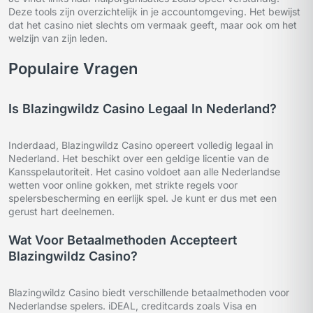
Deze tools zijn overzichtelijk in je accountomgeving. Het bewijst
dat het casino niet slechts om vermaak geeft, maar ook om het
welzijn van zijn leden.
Populaire Vragen
Is Blazingwildz Casino Legaal In Nederland?
Inderdaad, Blazingwildz Casino opereert volledig legaal in
Nederland. Het beschikt over een geldige licentie van de
Kansspelautoriteit. Het casino voldoet aan alle Nederlandse
wetten voor online gokken, met strikte regels voor
spelersbescherming en eerlijk spel. Je kunt er dus met een
gerust hart deelnemen.
Wat Voor Betaalmethoden Accepteert
Blazingwildz Casino?
Blazingwildz Casino biedt verschillende betaalmethoden voor
Nederlandse spelers. iDEAL, creditcards zoals Visa en