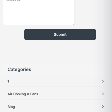
Categories
1
Air Cooling & Fans
Blog