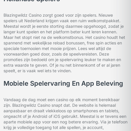
Blazingwildz Casino zorgt goed voor zijn spelers. Nieuwe
spelers uit Nederland krijgen vaak een ruim welkomstpakket.
Meestal wordt je eerste storting daarmee opgehoogd, zodat je
langer kunt spelen en het platform beter kunt leren kennen.
Maar het stopt niet na de welkomstbonus. Het casino houdt het
spannend met wekelijkse reload bonussen, free spin acties en
speciale toernooien met mooie prijzen. Lees wel altijd de
voorwaarden goed door, zoals de speelvereisten. Deze
promoties zijn bedoeld om je spelervaring leuker te maken en
extra waarde te geven. Of je nu net binnenkomt of er al jaren
speelt, er is vaak wel iets te vinden.
Mobiele Spelervaring En App Beleving
Vandaag de dag moet een casino op elk moment bereikbaar
zijn. Blazingwildz Casino snapt dat. De website is helemaal
aanpasbaar en draait vlekkeloos op smartphones en tablets,
ongeacht of je Android of iOS gebruikt. Meestal is er tevens een
aparte mobiele app voor een nog betere ervaring. Via je telefoon
krijg je volledige toegang tot alle spellen, je account,