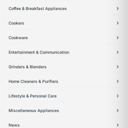
Coffee & Breakfast Appliances
Cookers
Cookware
Entertainment & Communication
Grinders & Blenders
Home Cleaners & Purifiers
Lifestyle & Personal Care
Miscellaneous Appliances
News