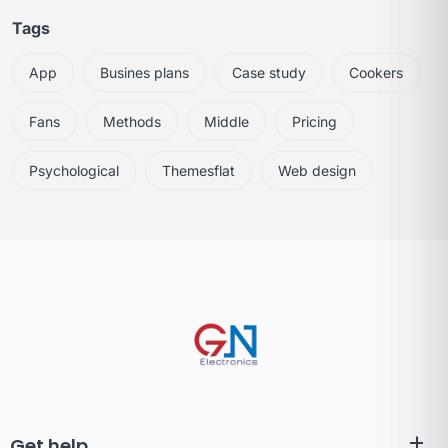
Tags
App
Busines plans
Case study
Cookers
Fans
Methods
Middle
Pricing
Psychological
Themesflat
Web design
Get help