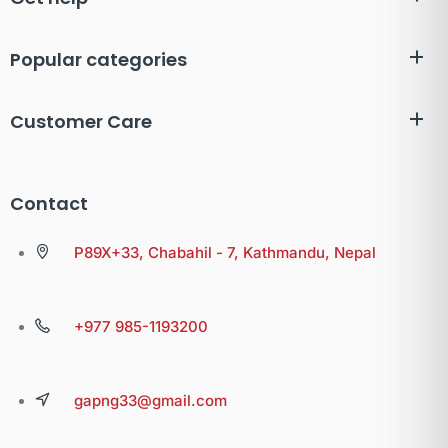
Popular categories
Customer Care
Contact
P89X+33, Chabahil - 7, Kathmandu, Nepal
+977 985-1193200
gapng33@gmail.com