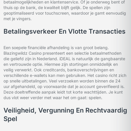
betaalmogelijkheden en klantenservice. Of je onderweg bent of
thuis op de bank, de kwaliteit blijft gelijk. De spellen zijn
geoptimaliseerd voor touchscreen, waardoor je gamt eenvoudig
met je vingers.
Betalingsverkeer En Vlotte Transacties
Een soepele financiële afhandeling is van groot belang.
Blazingwildz Casino presenteert een selectie betaalmethoden
die geliefd zijn in Nederland. iDEAL is natuurlijk de gangbaarste
en vertrouwde optie. Hiermee zijn stortingen onmiddellijk en
veilig verwerkt. Ook creditcards, bankoverschrijvingen en
verschillende e-wallets kan men gebruiken. Het casino richt zich
op snelle uitbetalingen. Veel verzoeken worden binnen de 24
uur afgehandeld, op voorwaarde dat je account geverifieerd is.
Deze doeltreffende aanpak leidt tot korte wachttijden. Je kunt
dus vlot weer verder met waar het om gaat: spelen.
Veiligheid, Vergunning En Rechtvaardig
Spel