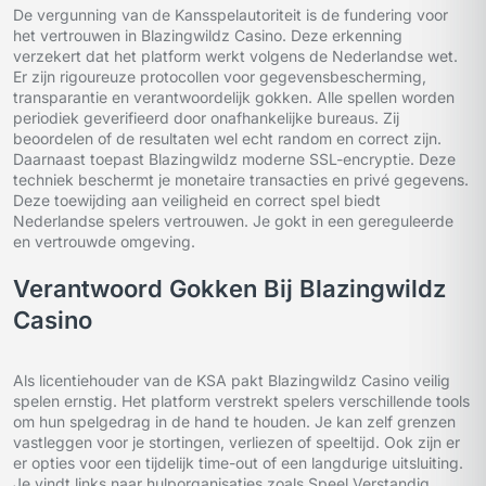
De vergunning van de Kansspelautoriteit is de fundering voor
het vertrouwen in Blazingwildz Casino. Deze erkenning
verzekert dat het platform werkt volgens de Nederlandse wet.
Er zijn rigoureuze protocollen voor gegevensbescherming,
transparantie en verantwoordelijk gokken. Alle spellen worden
periodiek geverifieerd door onafhankelijke bureaus. Zij
beoordelen of de resultaten wel echt random en correct zijn.
Daarnaast toepast Blazingwildz moderne SSL-encryptie. Deze
techniek beschermt je monetaire transacties en privé gegevens.
Deze toewijding aan veiligheid en correct spel biedt
Nederlandse spelers vertrouwen. Je gokt in een gereguleerde
en vertrouwde omgeving.
Verantwoord Gokken Bij Blazingwildz
Casino
Als licentiehouder van de KSA pakt Blazingwildz Casino veilig
spelen ernstig. Het platform verstrekt spelers verschillende tools
om hun spelgedrag in de hand te houden. Je kan zelf grenzen
vastleggen voor je stortingen, verliezen of speeltijd. Ook zijn er
er opties voor een tijdelijk time-out of een langdurige uitsluiting.
Je vindt links naar hulporganisaties zoals Speel Verstandig.