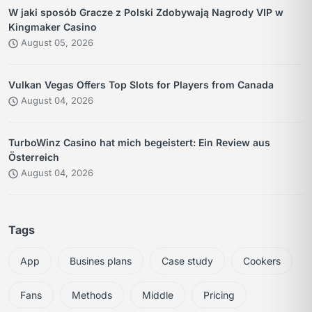
W jaki sposób Gracze z Polski Zdobywają Nagrody VIP w
Kingmaker Casino
August 05, 2026
Vulkan Vegas Offers Top Slots for Players from Canada
August 04, 2026
TurboWinz Casino hat mich begeistert: Ein Review aus
Österreich
August 04, 2026
Tags
App
Busines plans
Case study
Cookers
Fans
Methods
Middle
Pricing