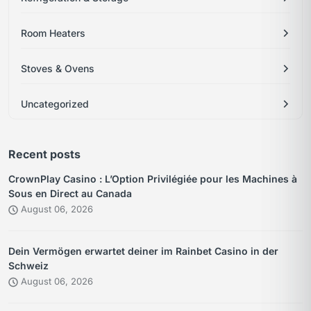
Room Heaters
Stoves & Ovens
Uncategorized
Recent posts
CrownPlay Casino : L’Option Privilégiée pour les Machines à
Sous en Direct au Canada
August 06, 2026
Dein Vermögen erwartet deiner im Rainbet Casino in der
Schweiz
August 06, 2026