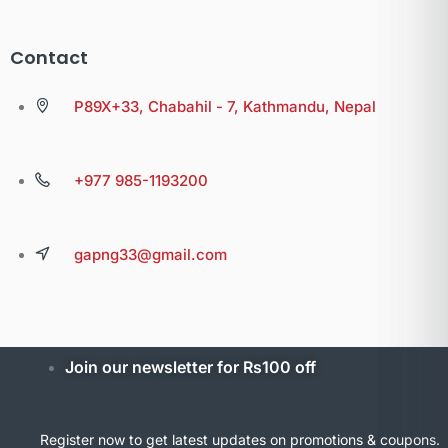
Contact
P89X+33, Chabahil - 7, Kathmandu, Nepal
+977 985-1193200
gapng33@gmail.com
Join our newsletter for Rs100 off
Register now to get latest updates on promotions & coupons.