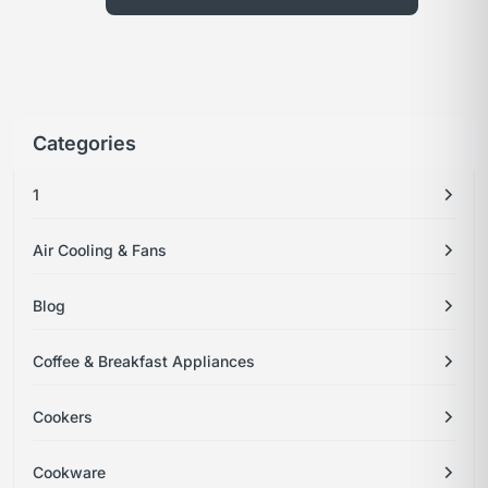
Categories
1
Air Cooling & Fans
Blog
Coffee & Breakfast Appliances
Cookers
Cookware