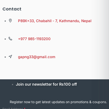
Contact
P89X+33, Chabahil - 7, Kathmandu, Nepal
+977 985-1193200
gapng33@gmail.com
Join our newsletter for Rs100 off
Register now to get latest updates on promotions & coupons.
Email Address
*