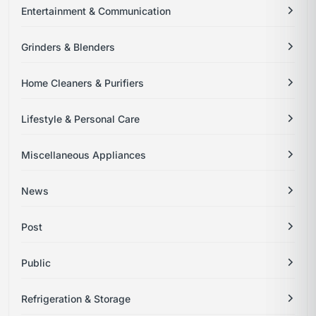
Entertainment & Communication
Grinders & Blenders
Home Cleaners & Purifiers
Lifestyle & Personal Care
Miscellaneous Appliances
News
Post
Public
Refrigeration & Storage