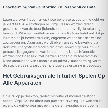
Bescherming Van Je Storting En Persoonlijke Data
Laten we even inzoomen op twee concrete aspecten: je geld en
je identiteit. Alle stortingen bij Virgil Casino worden direct
gescheiden van de bedrijfsfondsen en op beveiligde rekeningen
bewaard. Dit is een wettelijke eis van de KSA en betekent dat je
inzetten altijd beschermd zijn, ongeacht wat er met het casino
zou gebeuren. Daarnaast wordt elke transactie beveiligd via
dezelfde encryptiemethoden die grote banken gebruiken. Je
persoonlijke gegevens, van je naam tot je betaalinformatie,
worden nooit gedeeld met derden zonder jouw toestemming.
Deze combinatie van financiële en privacy-bescherming vormt
de stevige basis waarop een prettige spelervaring is gebouwd.
Het Gebruiksgemak: Intuïtief Spelen Op
Alle Apparaten
Of je nu op je desktop, tabletcomputer of mobiele telefoon
speelt, Virgil Casino biedt een perfecte ervaring. De website is
eigentijds ontworpen met een heldere navigatie, waardoor je