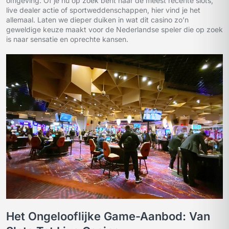
omgeving. Of je nu op zoek bent naar de meest recente slots,
live dealer actie of sportweddenschappen, hier vind je het
allemaal. Laten we dieper duiken in wat dit casino zo’n
geweldige keuze maakt voor de Nederlandse speler die op zoek
is naar sensatie en oprechte kansen.
Het Ongelooflijke Game-Aanbod: Van