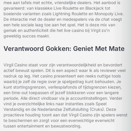
mee aan tafels met echte, vriendelijke dealers. Het aanbod is
gevarieerd: van klassieke Live Roulette en Blackjack tot
boeiende varianten zoals Lightning Roulette en Monopoly Live.
De interactie met de dealer en medespelers via de chat voegt
een hele sociale laag toe aan het spel. Het is deze mix van
gemak en authenticiteit die het live casino bij Virgil zo’n
geweldig succes maakt.
Verantwoord Gokken: Geniet Met Mate
Virgil Casino staat voor zijn verantwoordelijkheid en bevordert
actief bewust spelen. Dit is een aspect waar ik als reviewer veel
nadruk op leg. Het casino presenteert een reeks nuttige tools
waarbij je zelf de regie over je spelgedrag kunt behouden. Je
kunt stortingsgrenzen, verliesplafonds of tijdsgrenzen kiezen,
een time-out toepassen of jezelf blokkeren voor een langere
periode. Alle direct vindbaar via je accountinstellingen. Verder
vind je overzichtelijke links naar instanties zoals Speel
Verstandig en de Nederlandse Zelfuitsluiting (Cruks). Deze
proactieve houding toont aan dat Virgil Casino zijn spelers wenst
te beschermen en zorgt voor een evenwichtige evenwicht
tussen entertainment en bewustwording.