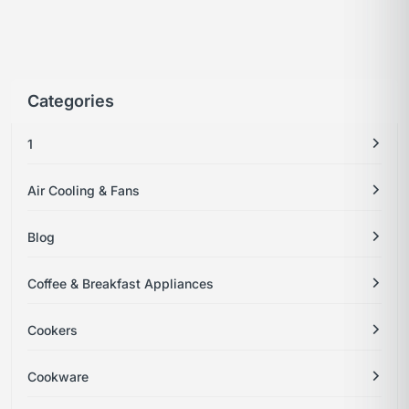
Categories
1
Air Cooling & Fans
Blog
Coffee & Breakfast Appliances
Cookers
Cookware