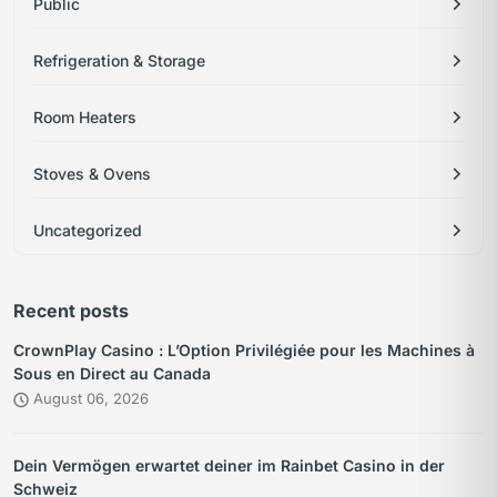
Public
Refrigeration & Storage
Room Heaters
Stoves & Ovens
Uncategorized
Recent posts
CrownPlay Casino : L’Option Privilégiée pour les Machines à
Sous en Direct au Canada
August 06, 2026
Dein Vermögen erwartet deiner im Rainbet Casino in der
Schweiz