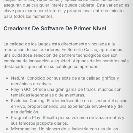
aseguran que cualquier interés quede cubierta. Esta variedad es
clave para mantener el interés y proporcionar entretenimiento
para todos los momentos.
Creadores De Software De Primer Nivel
La calidad de los juegos está directamente vinculada a la
reputación de sus creadores. En Betnella Casino, apreciamos
una cuidadosa selección de partners tecnológicos que son
emblema de innovación y equidad. Algunos de los nombres más
destacados que nutren su catálogo comprenden:
NetEnt: Conocido por sus slots de alta calidad gráfica y
mecánicas creativas.
Play’n GO: Ofrece una gran gama de títulos, muchos con
temáticas legendarias o de aventuras.
Evolution Gaming: El líder indiscutible en el sector del casino
en vivo, proporcionando una experiencia envolvente y de
alta definición.
Pragmatic Play: Resalta por su volumen de lanzamientos y
sus famosos jackpots diarios.
Microgaming: Un pionero de la industria con una de las