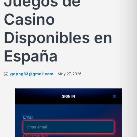
Juegos de
Casino
Disponibles en
España
gapng33@gmail.com
May 27, 2026