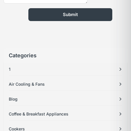
Categories
1
Air Cooling & Fans
Blog
Coffee & Breakfast Appliances
Cookers