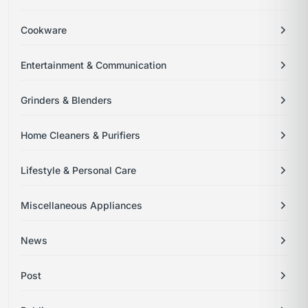
Cookware
Entertainment & Communication
Grinders & Blenders
Home Cleaners & Purifiers
Lifestyle & Personal Care
Miscellaneous Appliances
News
Post