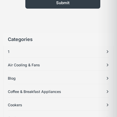
Categories
1
Air Cooling & Fans
Blog
Coffee & Breakfast Appliances
Cookers