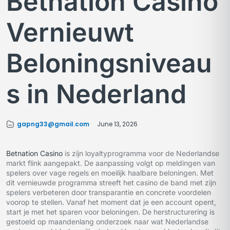
Betnation Casino
Vernieuwt
Beloningsniveau
s in Nederland
gapng33@gmail.com
June 13, 2026
Betnation Casino
is zijn loyaltyprogramma voor de Nederlandse
markt flink aangepakt. De aanpassing volgt op meldingen van
spelers over vage regels en moeilijk haalbare beloningen. Met
dit vernieuwde programma streeft het casino de band met zijn
spelers verbeteren door transparantie en concrete voordelen
voorop te stellen. Vanaf het moment dat je een account opent,
start je met het sparen voor beloningen. De herstructurering is
gestoeld op maandenlang onderzoek naar wat Nederlandse