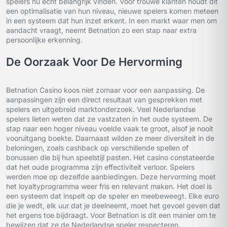
spelers nu echt belangrijk vinden. Voor trouwe klanten houdt dit
een optimalisatie van hun niveau, nieuwe spelers komen meteen
in een systeem dat hun inzet erkent. In een markt waar men om
aandacht vraagt, neemt Betnation zo een stap naar extra
persoonlijke erkenning.
De Oorzaak Voor De Hervorming
Betnation Casino koos niet zomaar voor een aanpassing. De
aanpassingen zijn een direct resultaat van gesprekken met
spelers en uitgebreid marktonderzoek. Veel Nederlandse
spelers lieten weten dat ze vastzaten in het oude systeem. De
stap naar een hoger niveau voelde vaak te groot, alsof je nooit
vooruitgang boekte. Daarnaast wilden ze meer diversiteit in de
beloningen, zoals cashback op verschillende spellen of
bonussen die bij hun speelstijl pasten. Het casino constateerde
dat het oude programma zijn effectiviteit verloor. Spelers
werden moe op dezelfde aanbiedingen. Deze hervorming moet
het loyaltyprogramma weer fris en relevant maken. Het doel is
een systeem dat inspelt op de speler en meebeweegt. Elke euro
die je wedt, elk uur dat je deelneemt, moet het gevoel geven dat
het ergens toe bijdraagt. Voor Betnation is dit een manier om te
bewijzen dat ze de Nederlandse speler respecteren.