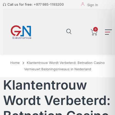
Call us for free:
+977 985-1193200
Sign In
0
Home
Klantentrouw Wordt Verbeterd: Betnation Casino
Vernieuwt Beloningsniveaus in Nederland
Klantentrouw
Wordt Verbeterd: