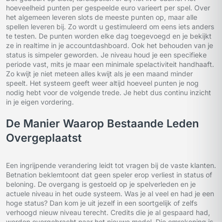
hoeveelheid punten per gespeelde euro varieert per spel. Over
het algemeen leveren slots de meeste punten op, maar alle
spellen leveren bij. Zo wordt u gestimuleerd om eens iets anders
te testen. De punten worden elke dag toegevoegd en je bekijkt
ze in realtime in je accountdashboard. Ook het behouden van je
status is simpeler geworden. Je niveau houd je een specifieke
periode vast, mits je maar een minimale spelactiviteit handhaaft.
Zo kwijt je niet meteen alles kwijt als je een maand minder
speelt. Het systeem geeft weer altijd hoeveel punten je nog
nodig hebt voor de volgende trede. Je hebt dus continu inzicht
in je eigen vordering.
De Manier Waarop Bestaande Leden
Overgeplaatst
Een ingrijpende verandering leidt tot vragen bij de vaste klanten.
Betnation beklemtoont dat geen speler erop verliest in status of
beloning. De overgang is gestoeld op je spelverleden en je
actuele niveau in het oude systeem. Was je al veel en had je een
hoge status? Dan kom je uit jezelf in een soortgelijk of zelfs
verhoogd nieuw niveau terecht. Credits die je al gespaard had,
worden overgebracht naar het nieuwe model. Die omrekening is