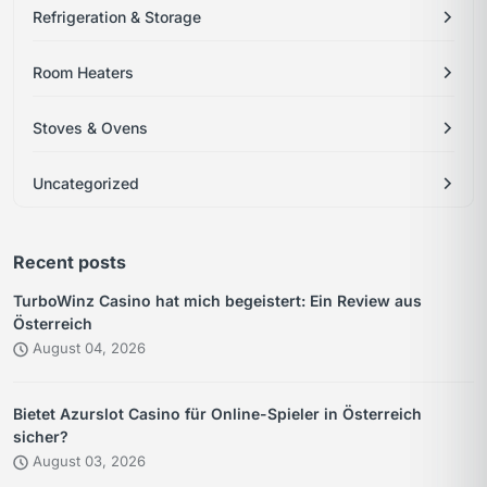
Refrigeration & Storage
Room Heaters
Stoves & Ovens
Uncategorized
Recent posts
TurboWinz Casino hat mich begeistert: Ein Review aus
Österreich
August 04, 2026
Bietet Azurslot Casino für Online-Spieler in Österreich
sicher?
August 03, 2026