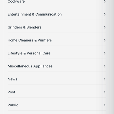
Cookware
Entertainment & Communication
Grinders & Blenders
Home Cleaners & Purifiers
Lifestyle & Personal Care
Miscellaneous Appliances
News
Post
Public