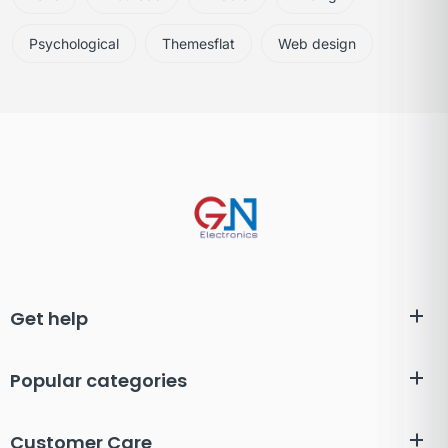
Psychological
Themesflat
Web design
Get help
Popular categories
Customer Care