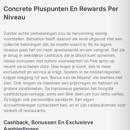
Concrete Pluspunten En Rewards Per
Niveau
Zonder echte verbeteringen zou de hervorming weinig
voorstellen. Betnation heeft daarom elk level uitgerust met een
collectie beloningen dat de moeite waard is. Bij de lagere
niveaus gaat het om meer speelwaarde en een vangnet. Dat zie
je terug in wekelijkse cashback die je direct kunt opnemen,
reload bonussen met betere voorwaarden en free spins op
recent verschenen slots. Hoe hoger je komt, des te meer
exclusiviteit en service je krijgt. Spelers in de middenregionen
krijgen toegang tot een ‘Bonus van de Maand’ die starters niet
zien. Ook mogen ze meedoen aan prijsvragen en hebben ze
grotere inzetlimieten. De topniveaus genieten het hoogste
cashbackpercentage, soms een flink deel van hun netto verlies.
Zij krijgen ook persoonlijke aandacht. Een eigen
accountmanager contacteert hen, en er zijn cadeaubonnen voor
winkels of restaurants.
Cashback, Bonussen En Exclusieve
Aanbiedingen