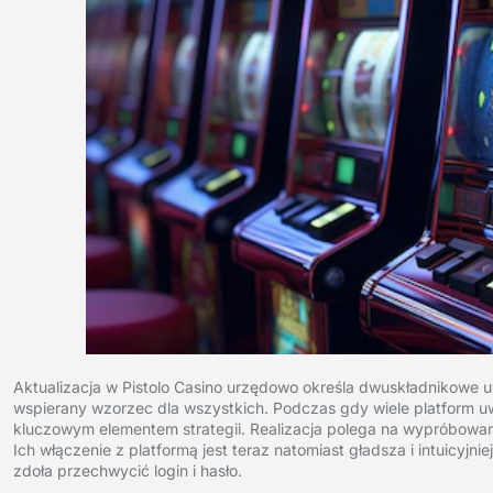
Aktualizacja w Pistolo Casino urzędowo określa dwuskładnikowe uwi
wspierany wzorzec dla wszystkich. Podczas gdy wiele platform uw
kluczowym elementem strategii. Realizacja polega na wypróbowan
Ich włączenie z platformą jest teraz natomiast gładsza i intuicyjn
zdoła przechwycić login i hasło.