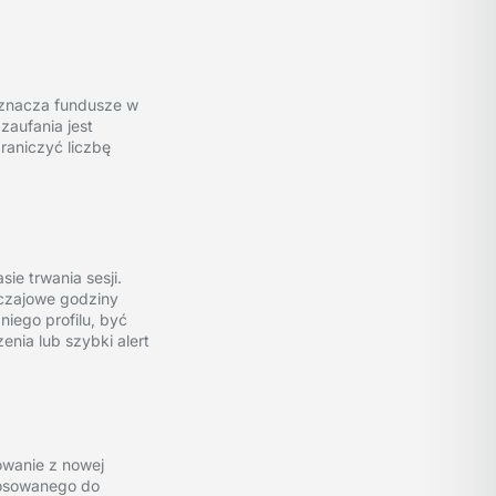
eznacza fundusze w
zaufania jest
graniczyć liczbę
ie trwania sesji.
czajowe godziny
niego profilu, być
ia lub szybki alert
owanie z nowej
stosowanego do