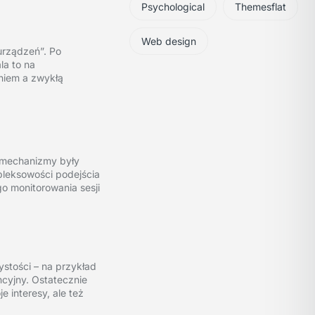
Psychological
Themesflat
Web design
urządzeń”. Po
la to na
niem a zwykłą
 mechanizmy były
mpleksowości podejścia
o monitorowania sesji
stości – na przykład
cyjny. Ostatecznie
 interesy, ale też