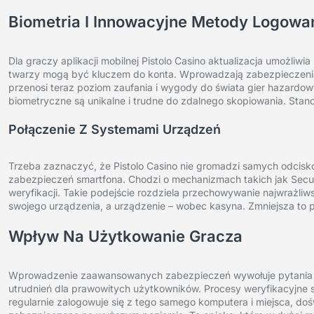
Biometria I Innowacyjne Metody Logowa
Dla graczy aplikacji mobilnej Pistolo Casino aktualizacja umożli
twarzy mogą być kluczem do konta. Wprowadzają zabezpieczenia 
przenosi teraz poziom zaufania i wygody do świata gier hazardow
biometryczne są unikalne i trudne do zdalnego skopiowania. Stan
Połączenie Z Systemami Urządzeń
Trzeba zaznaczyć, że Pistolo Casino nie gromadzi samych odcis
zabezpieczeń smartfona. Chodzi o mechanizmach takich jak Secur
weryfikacji. Takie podejście rozdziela przechowywanie najwrażli
swojego urządzenia, a urządzenie – wobec kasyna. Zmniejsza to p
Wpływ Na Użytkowanie Gracza
Wprowadzenie zaawansowanych zabezpieczeń wywołuje pytania o s
utrudnień dla prawowitych użytkowników. Procesy weryfikacyjne 
regularnie zalogowuje się z tego samego komputera i miejsca, do