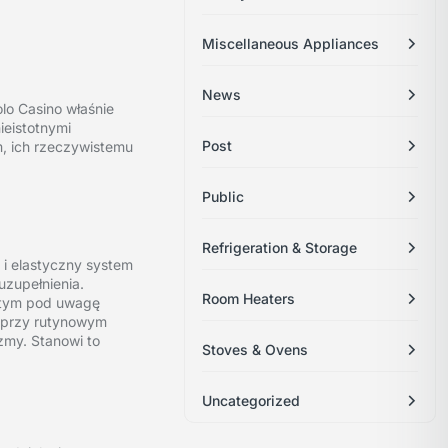
Miscellaneous Appliances
News
tolo Casino właśnie
ieistotnymi
Post
, ich rzeczywistemu
Public
Refrigeration & Storage
 i elastyczny system
uzupełnienia.
Room Heaters
y tym pod uwagę
 przy rutynowym
zmy. Stanowi to
Stoves & Ovens
Uncategorized