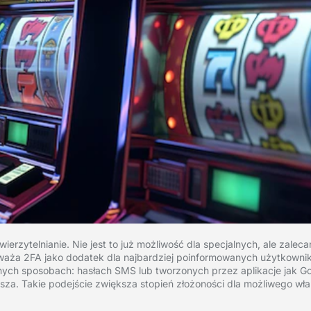
erzytelnianie. Nie jest to już możliwość dla specjalnych, ale zaleca
aża 2FA jako dodatek dla najbardziej poinformowanych użytkowników
ych sposobach: hasłach SMS lub tworzonych przez aplikacje jak Go
iejsza. Takie podejście zwiększa stopień złożoności dla możliwego wł