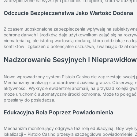
zabezpieczone na wyższym poziomie. To opieka, która w dużej mie
Odczucie Bezpieczeństwa Jako Wartość Dodana
Z czasem udoskonalone zabezpieczenia wpływają na subiektywne
ochronę danych i środków, daje użytkownikom zająć się na rozryw
niematerialną, ale istotną wartością dodaną, która oddziałuje na l
konfliktów i zgłoszeń o potencjalne oszustwa, zwalniając dział obsł
Nadzorowanie Sesyjnych I Nieprawidłow
Nowo wprowadzony system Pistolo Casino nie zaprzestaje swojej pr
Mechanizmy analizują standardowe działania gracza. Obserwują
aktywności. Wykrycie ewidentnej anomalii, na przykład kolejki gw
może uruchomić automatyczne środki ochronne. Może to polegać
przesłany do posiadacza.
Edukacyjna Rola Poprzez Powiadomienia
Mechanizm monitorujący odgrywa też rolę edukacyjną. Gdy wykryje
lokalizacji – Pistolo Casino przesyła szczegółowe powiadomienie. 