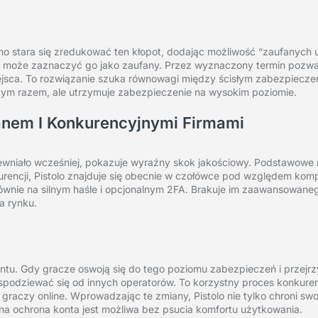
sino stara się zredukować ten kłopot, dodając możliwość “zaufanych 
z może zaznaczyć go jako zaufany. Przez wyznaczony termin pozwa
jsca. To rozwiązanie szuka równowagi między ścisłym zabezpiecze
ym razem, ale utrzymuje zabezpieczenie na wysokim poziomie.
nem I Konkurencyjnymi Firmami
ewniało wcześniej, pokazuje wyraźny skok jakościowy. Podstawowe
konkurencji, Pistolo znajduje się obecnie w czołówce pod względem ko
łównie na silnym haśle i opcjonalnym 2FA. Brakuje im zaawansowaneg
a rynku.
tu. Gdy gracze oswoją się do tego poziomu zabezpieczeń i przejrzy
odziewać się od innych operatorów. To korzystny proces konkuren
aczy online. Wprowadzając te zmiany, Pistolo nie tylko chroni swoje
a ochrona konta jest możliwa bez psucia komfortu użytkowania.