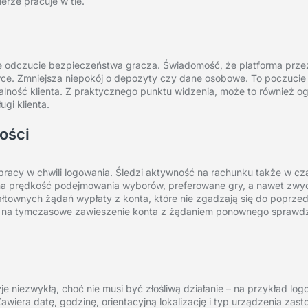
rze pracuje w tle.
 odczucie bezpieczeństwa gracza. Świadomość, że platforma prz
ce. Zmniejsza niepokój o depozyty czy dane osobowe. To poczucie 
ojalność klienta. Z praktycznego punktu widzenia, może to również o
ugi klienta.
ości
acy w chwili logowania. Śledzi aktywność na rachunku także w czas
 na prędkość podejmowania wyborów, preferowane gry, a nawet zwy
ałtownych żądań wypłaty z konta, które nie zgadzają się do poprzed
 na tymczasowe zawieszenie konta z żądaniem ponownego sprawdzen
 niezwykłą, choć nie musi być złośliwą działanie – na przykład log
Zawiera datę, godzinę, orientacyjną lokalizację i typ urządzenia za