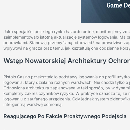
Jako specjaliści polskiego rynku hazardu online, monitorujemy 
zaimplementowało istotną aktualizację systemów logowania. Ma on
poprawkami. Stanowią przemyślaną odpowiedź na prawdziwe zagr
wpływowi na gracza oraz temu, jak kształtują one codzienne korz
Wstęp Nowatorskiej Architektury Ochro
Pistolo Casino przekształciło podstawy logowania do profili użyt
logowania, który działa na różnych warstwach. Nie chodzi tylko 
Odnowiona architektura zaplanowana w taki sposób, by w dynami
kompletny zakres czynników ryzyka. W praktyce oznacza to, że
logowaniu z zaufanego urządzenia. Gdy jednak system zidentyfi
inteligentną warstwę ochronną.
Reagującego Po Fakcie Proaktywnego Podejścia