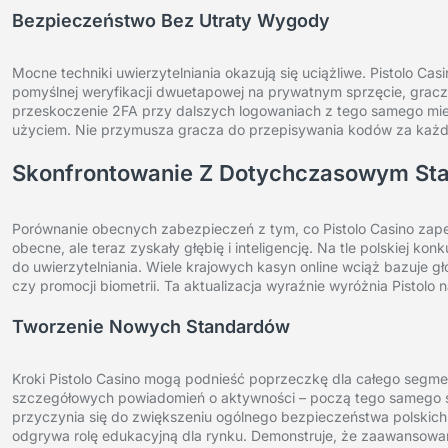
Bezpieczeństwo Bez Utraty Wygody
Mocne techniki uwierzytelniania okazują się uciążliwe. Pistolo Ca
pomyślnej weryfikacji dwuetapowej na prywatnym sprzęcie, grac
przeskoczenie 2FA przy dalszych logowaniach z tego samego mie
użyciem. Nie przymusza gracza do przepisywania kodów za każd
Skonfrontowanie Z Dotychczasowym Sta
Porównanie obecnych zabezpieczeń z tym, co Pistolo Casino zap
obecne, ale teraz zyskały głębię i inteligencję. Na tle polskiej 
do uwierzytelniania. Wiele krajowych kasyn online wciąż bazuje g
czy promocji biometrii. Ta aktualizacja wyraźnie wyróżnia Pistolo n
Tworzenie Nowych Standardów
Kroki Pistolo Casino mogą podnieść poprzeczkę dla całego segmen
szczegółowych powiadomień o aktywności – począ tego samego sp
przyczynia się do zwiększeniu ogólnego bezpieczeństwa polskich gr
odgrywa rolę edukacyjną dla rynku. Demonstruje, że zaawansowan