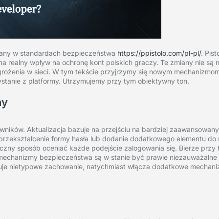
zmiany w standardach bezpieczeństwa
https://ppistolo.com/pl-pl/
. Pis
a realny wpływ na ochronę kont polskich graczy. Te zmiany nie są n
ożenia w sieci. W tym tekście przyjrzymy się nowym mechanizmom
ystanie z platformy. Utrzymujemy przy tym obiektywny ton.
ny
kowników. Aktualizacja bazuje na przejściu na bardziej zaawansowany
o przekształcenie formy hasła lub dodanie dodatkowego elementu do 
czny sposób oceniać każde podejście zalogowania się. Bierze prz
 mechanizmy bezpieczeństwa są w stanie być prawie niezauważalne
kuje nietypowe zachowanie, natychmiast włącza dodatkowe mechani