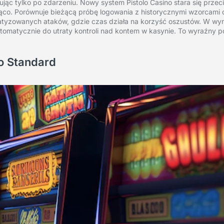
ąc tylko po zdarzeniu. Nowy system Pistolo Casino stara się przec
eżąco. Porównuje bieżącą próbę logowania z historycznymi wzorcami
atyzowanych ataków, gdzie czas działa na korzyść oszustów. W wyni
utomatycznie do utraty kontroli nad kontem w kasynie. To wyraźny 
o Standard