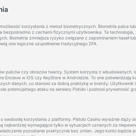
nia
wia możliwość korzystania z metod biometrycznych. Biometria palca l
bezpośrednio z cechami fizycznymi użytkownika. Ta technologia,
ych. Biometria zmniejsza ryzyko związane z zapominaniem haseł lub
owią one logiczne uzupełnienie tradycyjnego 2FA.
ków palców czy obrazów twarzy. System korzysta z wbudowanych, l
e Enclave w iOS czy KeyStore w Androidzie. To one potwierdzają k
wszych danych, co stanowi za dobrą praktykę w branży. Użytkownik i
ole potencjalnego ataku na serwery Pistolo i podnosi prywatność gr
wobodę korzystania z platformy. Pistolo Casino wyraźnie dąży d
są najbardziej wymagające tylko w sytuacjach uznanych za niepewne
świadczenie pozostanie praktycznie bez zmian. Jego konto będzie p