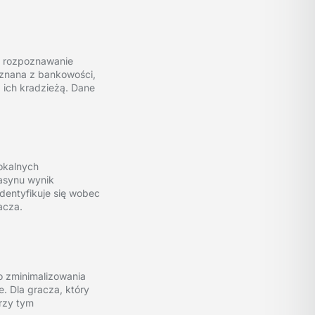
ub rozpoznawanie
 znana z bankowości,
 ich kradzieżą. Dane
okalnych
asynu wynik
dentyfikuje się wobec
acza.
o zminimalizowania
. Dla gracza, który
rzy tym