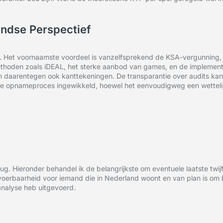
ndse Perspectief
n. Het voornaamste voordeel is vanzelfsprekend de KSA-vergunning, d
thoden zoals iDEAL, het sterke aanbod van games, en de implement
ijn daarentegen ook kanttekeningen. De transparantie over audits kan
ste opnameproces ingewikkeld, hoewel het eenvoudigweg een wettelijk
ug. Hieronder behandel ik de belangrijkste om eventuele laatste twi
oerbaarheid voor iemand die in Nederland woont en van plan is om b
analyse heb uitgevoerd.