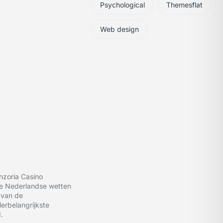
Psychological
Themesflat
Web design
inzoria Casino
nge Nederlandse wetten
e van de
lerbelangrijkste
.