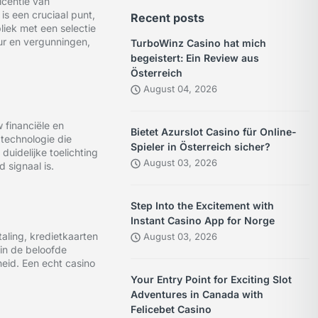
icentie van
is een cruciaal punt,
Recent posts
liek met een selectie
uur en vergunningen,
TurboWinz Casino hat mich
begeistert: Ein Review aus
Österreich
August 04, 2026
 financiële en
Bietet Azurslot Casino für Online-
 technologie die
Spieler in Österreich sicher?
uidelijke toelichting
August 03, 2026
 signaal is.
Step Into the Excitement with
Instant Casino App for Norge
aling, kredietkaarten
August 03, 2026
 in de beloofde
heid. Een echt casino
Your Entry Point for Exciting Slot
Adventures in Canada with
Felicebet Casino