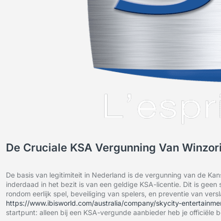
De Cruciale KSA Vergunning Van Winzor
De basis van legitimiteit in Nederland is de vergunning van de Kan
inderdaad in het bezit is van een geldige KSA-licentie. Dit is ge
rondom eerlijk spel, beveiliging van spelers, en preventie van vers
https://www.ibisworld.com/australia/company/skycity-entertainmen
startpunt: alleen bij een KSA-vergunde aanbieder heb je officiële 