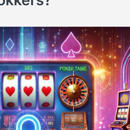
okkers?