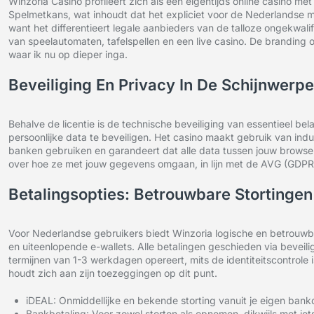
Winzoria Casino profileert zich als een eigentijds online casino m
Spelmetkans, wat inhoudt dat het expliciet voor de Nederlandse ma
want het differentieert legale aanbieders van de talloze ongekwalif
van speelautomaten, tafelspellen en een live casino. De branding o
waar ik nu op dieper inga.
Beveiliging En Privacy In De Schijnwerpe
Behalve de licentie is de technische beveiliging van essentieel be
persoonlijke data te beveiligen. Het casino maakt gebruik van ind
banken gebruiken en garandeert dat alle data tussen jouw browser 
over hoe ze met jouw gegevens omgaan, in lijn met de AVG (GDPR).
Betalingsopties: Betrouwbare Stortingen 
Voor Nederlandse gebruikers biedt Winzoria logische en betrouwba
en uiteenlopende e-wallets. Alle betalingen geschieden via beveili
termijnen van 1-3 werkdagen opereert, mits de identiteitscontrole 
houdt zich aan zijn toezeggingen op dit punt.
iDEAL: Onmiddellijke en bekende storting vanuit je eigen ban
Bankbetaling: Voor zowel storten als opnemen, dikwijls met iet