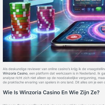
Als deskundige reviewer van online casino’s krijg ik de vraagstelli
Winzoria Casino
, een platform dat werkzaam is in Nederland. Ik ga 
analyse richt zich niet alleen op de noodzakelijke vergunning, ma
de praktische ervaring van spelers in ons land. Dit alles om je een
Wie Is Winzoria Casino En Wie Zijn Ze?